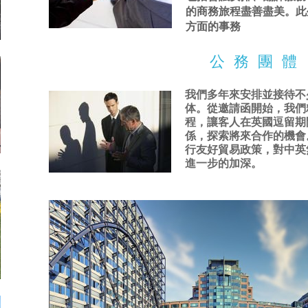
的商務旅程盡善盡美。此
方面的事務
公 務 團 體
我們多年來安排並接待不
体。從邀請函開始，我們
程，讓客人在英國逗留期
係，探索將來合作的機會
行友好貿易政策，對中英
進一步的加深。