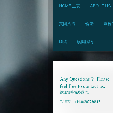
HOME 主頁
ABOUT US
英國風情
倫 敦
劍橋
聯絡
娛樂購物
Any Questions？
Please
feel free to contact us.
歡迎隨時聯絡我們。
Tel電話 : +44(0)2077368171