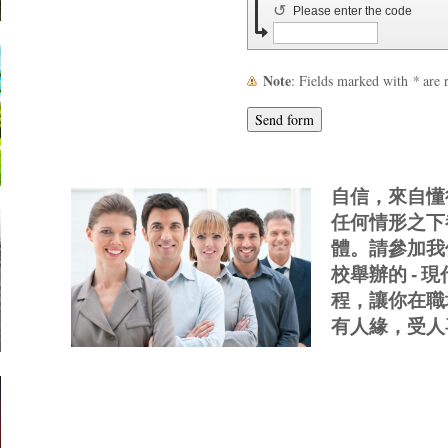
↺
Please enter the code
Note
: Fields marked with
*
are 
自信，來自懂
任何情形之下
體。請參加我
校舉辦的
-
現
程，讓你在職
有人緣，受人