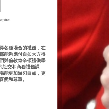
required
得各種場合的禮儀，在
都能夠應付自如大方得
們與倫敦肯辛頓禮儀學
代社交和商務禮儀課
場能更加游刃自如，更
喜愛和尊重。