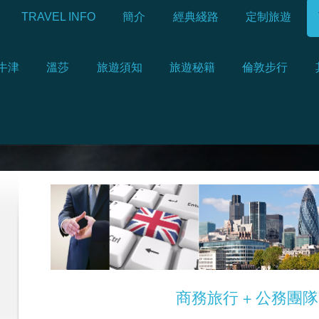
TRAVEL INFO
簡介
經典綫路
定制旅遊
牛津
溫莎
旅遊須知
旅遊秘籍
倫敦步行
商務旅行 + 公務團隊