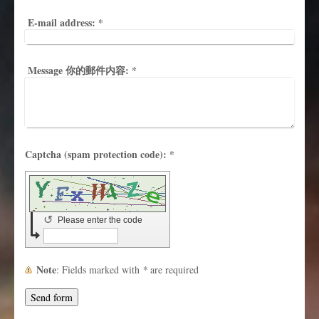
E-mail address:
*
Message 你的郵件内容:
*
Captcha (spam protection code): *
↺
Please enter the code
Note
: Fields marked with
*
are required