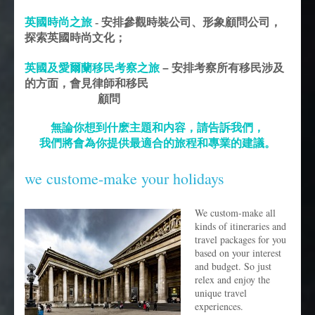
英國時尚之旅
- 安排參觀時裝公司、形象顧問公司，
探索英國時尚文化；
英國及愛爾蘭移民考察之旅
–
安排考察所有移民涉及
的方面，會見律師和移民
顧問
無論你想到什麽主題和内容，請告訴我們，
我們將會為你提供最適合的旅程和專業的建議。
we custome-make your holidays
We custom-make all
kinds of itineraries and
travel packages for you
based on your interest
and budget. So just
relex and enjoy the
unique travel
experiences.