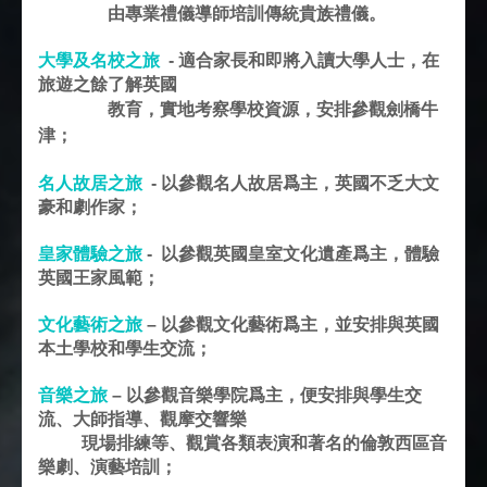
由專業禮儀導師培訓傳統貴族禮儀。
大學及名校之旅
-
適合家長和即將入讀大學人士，在
旅遊之餘了解英國
教育，實地考
察學校資源，安排參觀劍橋牛
津；
名人故居之旅
-
以參觀名人故居爲主，英國不乏大文
豪和劇作家；
皇家體驗之旅
-
以參觀英國皇室文化遺產爲主，體驗
英國王家風範；
文化藝術之旅
–
以參觀文化藝術爲主，並安排與英國
本土學校和學生交流；
音樂之旅
–
以參觀音樂學院爲主，便安排與學生交
流、大師指導、觀摩交響樂
現場排練等、觀賞各類表演和著名的倫敦西區音
樂劇、演藝培訓；