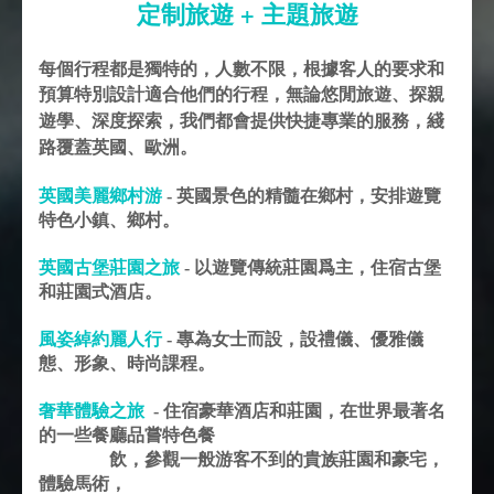
定制旅遊 + 主題旅遊
每個行程都是獨特的，人數不限，根據客人的要求和
預算特別設計適合他們的行程，
無論悠閒旅遊、探親
遊學、深度探索，我們都會提供快捷專業的服務，綫
路覆蓋英國、歐洲。
英國美麗鄉村游
- 英國景色的精髓在鄉村，安排遊覽
特色小鎮、鄉村。
英國古堡莊園之旅
- 以遊覽傳統莊園爲主，住宿古堡
和莊園式酒店。
風姿綽約麗人行
- 專為女士而設，設禮儀、優雅儀
態、形象、時尚課程。
奢華體驗之旅
- 住宿豪華酒店和莊園，在世界最著名
的一些餐廳品嘗特色餐
飲，參觀一般游客不到的貴族莊園和豪宅，
體驗馬術，