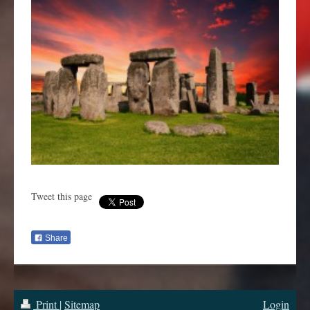
Tweet this page
Share
Print
|
Sitemap
Login