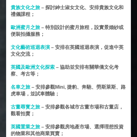
貴族文化之旅
–
探討紳士淑女文化、安排貴族文化和
禮儀課程；
歐洲蜜月之旅
–
特別設計的蜜月旅程，設實景婚紗或
便裝拍攝服務；
文化藝術巡迴表演
–
安排在英國巡迴表演，促進中英
文化交流；
英國及歐洲文化探索
–
協助並安排有關華僑文化考
察、考古等；
名車之旅
–
安排參觀
Mini,
捷豹、奔馳、勞斯萊斯、路
虎車場，並試車體驗；
古董尋寳之旅
–
安排參觀各城市古董市場和古董店，
觀看拍賣；
英國置業之旅
–
安排參觀房地產市場、選擇理想投資
的物業和其他商業買賣；