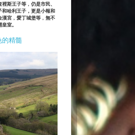
查裡斯王子等﹐仍是市民、
子和哈利王子，更是小報和
金漢宮﹐愛丁城堡等﹐無不
開皇室。
的精髓