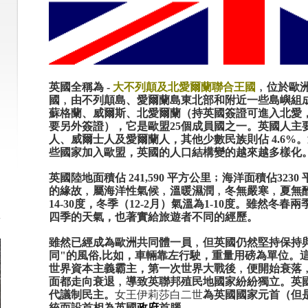
英國全稱為 -
大不列顛及北愛爾蘭聯合王國
﹐位於歐
國﹐由不列顛島、愛爾蘭島東北部和附近一些島嶼組
蘇格蘭、威爾斯、北愛爾蘭（持英國簽證可進入北愛
要另外簽證），它
是歐盟
25
個成員國之一。
英國人主
人、威爾士人及愛爾蘭人，其他少數民族則佔 4.6%
些國家加入歐盟，英國的人口結構變的越來越多樣化
英國陸地面積佔 241,590 平方公里﹔海洋面積佔32
的緣故﹐屬海洋性氣候﹐溫暖濕潤﹐冬無嚴寒﹐夏無
14-30
度，冬季（
12-2
月）氣溫為
1-10
度。
雖然冬春兩
四季的天氣，也著實給旅遊者不同的經歷。
雖然已經成為歐洲共同體一員﹐但英國仍然堅持保持
同"的風俗,比如，車輛靠左行駛，重量用磅為單位。
世界資本主義霸主，第一
次
世界大戰後﹐便開始衰落
面都走向衰退﹐導致英聯邦殖民地國家紛紛獨立。
英
代議制民主。
女王伊莉莎白二世
為英國國家元首（但
統而設首相為英國
政府
首腦
。