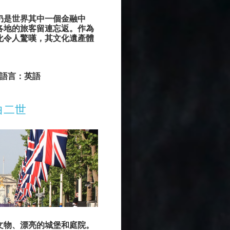
仍是世界其中一個金融中
各地的旅客留連忘返。作為
化令人驚嘆，其文化遺產體
。
語言：英語
白二世
文物、漂亮的城堡和庭院。