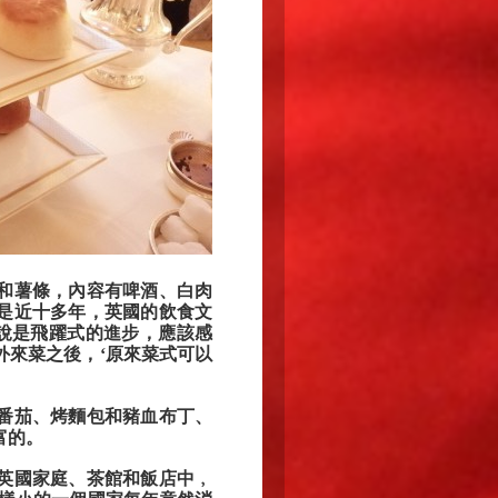
和薯條，內容有啤酒、白肉
是近十多年，英國的飲食文
以說是飛躍式的進步，應該感
外來菜之後，‘原來菜式可以
番茄、烤麵包和豬血布丁、
富的。
英國家庭、茶館和飯店中﹐