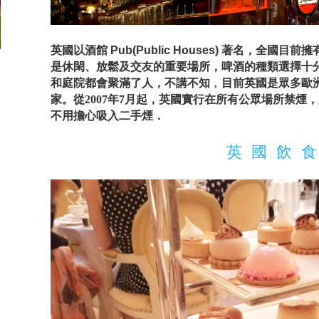
英國以酒館
Pub(Public Houses)
著名，全國目前擁
是休閑、放鬆及交友的重要場所，啤酒的種類選擇十
和庭院都會聚滿了人，不講不知﹐目前英國是眾多歐
家。從
2007
年
7
月起，英國實行在所有公眾場所禁煙，
不用擔心吸入二手煙．
英 國 飲 食