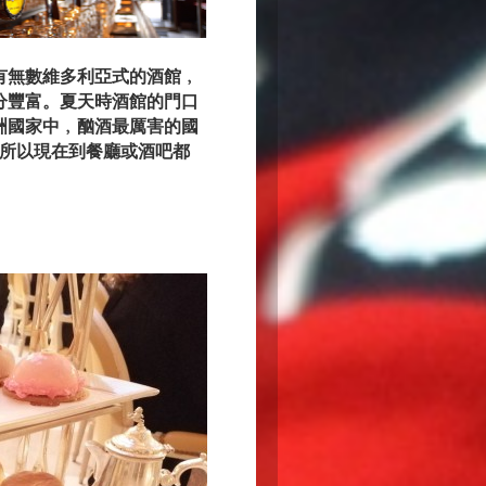
有無數維多利亞式的酒館﹐
分豐富。夏天時酒館的門口
洲國家中﹐酗酒最厲害的國
所以現在到餐廳或酒吧都