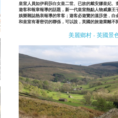
皇室人員如伊莉莎白女皇二世、已故的戴安娜皇妃、
遊客和報章報導的話題，新一代皇室熱點人物威廉王
娛樂雜誌熱衷報導的常客；遊客必遊覽的溫莎堡﹐白
和皇室有著密切的聯係，可以說，英國的旅遊業離不
美麗鄉村 - 英國景色