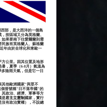
洲西部﹐是大西洋的一個島
成，按區域又分為英格蘭、
，如果要南下往愛爾蘭則需
要民族有英格蘭人、蘇格蘭
。近年由於全球化和東歐一
。
30 平方公里。因其位置及地形
酷暑，
夏季（
6-8
月）氣溫為
季多陰雨天氣，但是它一日
與其他歐洲國家"與眾不
這個曾號稱"日不落帝國"的
﹐其政治、經濟、軍事等方
國是
君主立憲制
國家，實行
是沒有政治實權），不設總