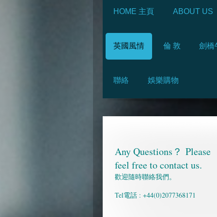
HOME 主頁
ABOUT US
英國風情
倫 敦
劍橋
聯絡
娛樂購物
Any Questions？
Please
feel free to contact us.
歡迎隨時聯絡我們。
Tel電話 : +44(0)2077368171