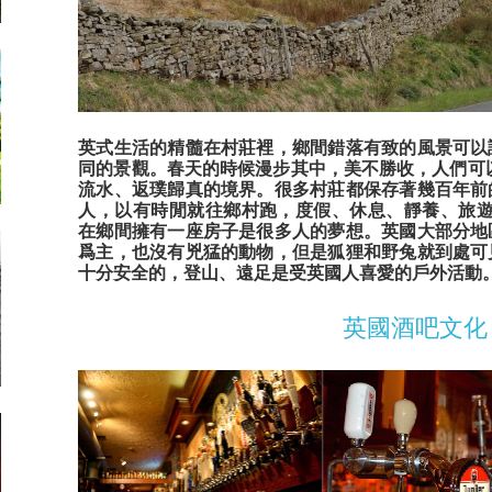
英式生活的精髓在村莊裡，鄉間錯落有致的風景可以
同的景觀。春天的時候漫步其中
，
美不勝收，人們可
流水、返璞歸真的境界。很多村莊都保存著幾百年前
人，以有時閒就往鄉村跑，度假、休息、靜養、旅遊..
在鄉間擁有一座房子是很多人的夢想。英國大部分地
爲主，也沒有兇猛的動物，但是狐狸和野兔就到處可
十分安全的，登山、遠足是受英國人喜愛的戶外活動
英國酒吧文化