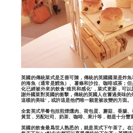
英國的傳統菜式是乏善可陳，傳統的英國國菜是炸魚
的海魚（通常是鱈魚）、薯條和沙拉、咖啡或茶；但
化已經被外來的飲食‘殖民和感化’，菜式更新，可
謝外國菜對英國的衝擊，傳統的英國人在嘗過美味的
這樣的美味’，或許這是他們唯一願意被改變的方面。
全套英式早餐包括煎煙燻肉、荷包蛋、蘑菇、香腸、
黃荳﹐另配吐司、奶茶、咖啡、果汁等﹐都是十分豐
英國的飲食最爲世人熟悉的，就是英式下午茶了。在