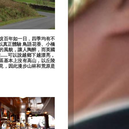
說百年如一日﹐四季均有不
以真正體驗 鳥語花香、小橋
的風貌，讓人陶醉，而英國
....可以說越鄉下越漂亮，
區基本上沒有高山，以丘陵
見，因此漫步山林和荒原是
。