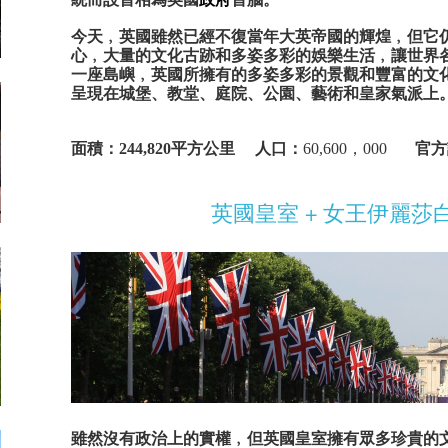
今天﹐英國雖然已經不復當年大英帝國的輝煌﹐但它
心﹐大量的文化古跡和多姿多彩的娛樂生活﹐讓世界
一
座
島嶼﹐英國所擁有的多姿多彩的景觀和豐富的文
呈現在城堡、教堂、庭院、公園、藝術和皇家氣派上
面積：244,820平方公里
人口：
60,600
，000
官方
英國皇室 + 女王伊麗莎
雖然沒有政治上的實權﹐但英國皇室擁有眾多珍貴的